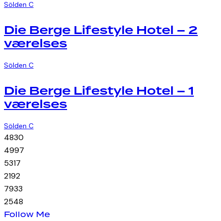
Sölden C
Die Berge Lifestyle Hotel – 2
værelses
Sölden C
Die Berge Lifestyle Hotel – 1
værelses
Sölden C
48
30
49
97
53
17
21
92
79
33
25
48
Follow Me