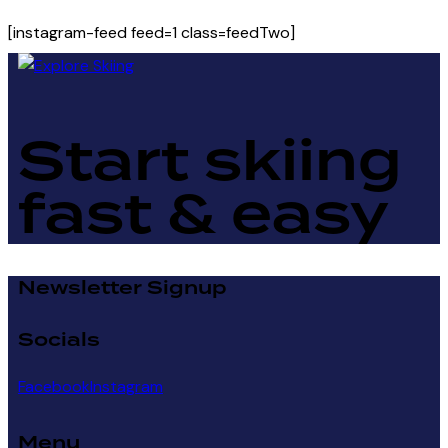
[instagram-feed feed=1 class=feedTwo]
Start skiing
fast & easy
Newsletter Signup
Socials
Facebook
Instagram
Menu