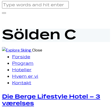
Sölden C
Close
Forside
Program
Hoteller
Hvem er vi
Kontakt
Die Berge Lifestyle Hotel – 3
facebook-
instagram
værelses
1