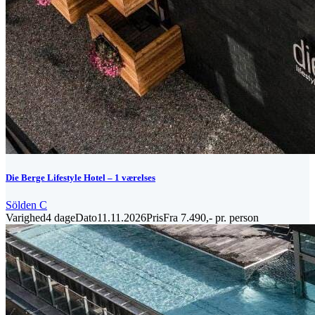
Die Berge Lifestyle Hotel – 1 værelses
Sölden C
Varighed
4 dage
Dato
11.11.2026
Pris
Fra 7.490,- pr. person