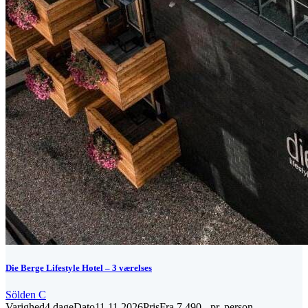
Die Berge Lifestyle Hotel – 3 værelses
Sölden C
Varighed
4 dage
Dato
11.11.2026
Pris
Fra 7.490,- pr. person