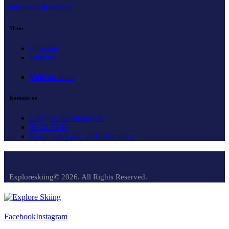
Facebook
Instagram
Menu
Program
Hoteller
Vind en skitur
Kontakt os
Info@exploreskiing.dk
22 10 26 10
Roskildevej 262, 2610 Rødovre
Exploreskiing© 2026. All Rights Reserved.
Facebook
Instagram