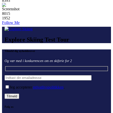
83
93
80
15
19
52
Follow Me
Explore Skiing Test Tour
Tilmeld dig nyhedsbrevet
Og vær med i konkurrencen om en skiferie for 2
Jeg accepterer
privatlivspolitikken
.
Følg os