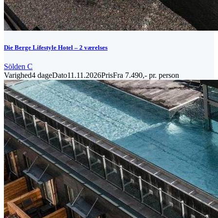
Die Berge Lifestyle Hotel – 2 værelses
Sölden C
Varighed
4 dage
Dato
11.11.2026
Pris
Fra 7.490,- pr. person