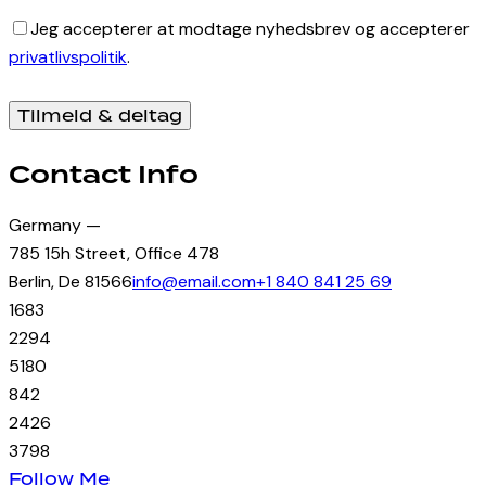
Jeg accepterer at modtage nyhedsbrev og accepterer
privatlivspolitik
.
Contact Info
Germany —
785 15h Street, Office 478
Berlin, De 81566
info@email.com
+1 840 841 25 69
16
83
22
94
51
80
84
2
24
26
37
98
Follow Me