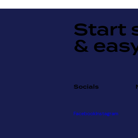
Start 
& eas
Socials
Facebook
Instagram