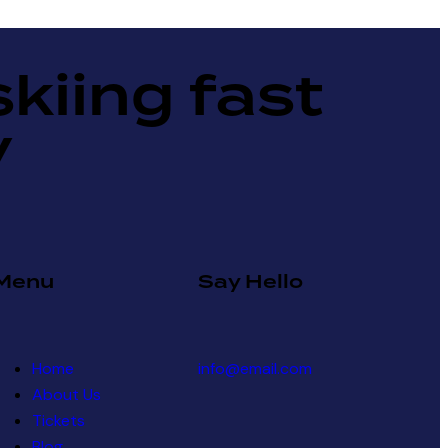
skiing fast
y
Menu
Say Hello
Home
info@email.com
About Us
Tickets
Blog