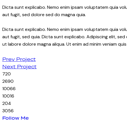
Dicta sunt explicabo. Nemo enim ipsam voluptatem quia volu
aut fugit, sed dolore sed do magna quia.
Dicta sunt explicabo. Nemo enim ipsam voluptatem quia volu
aut fugit, sed quia. Dicta sunt explicabo. Adipiscing elit, s
ut labore dolore magna aliqua. Ut enim ad minim veniam quis
Prev Project
Next Project
7
20
26
90
100
66
100
16
20
4
30
56
Follow Me