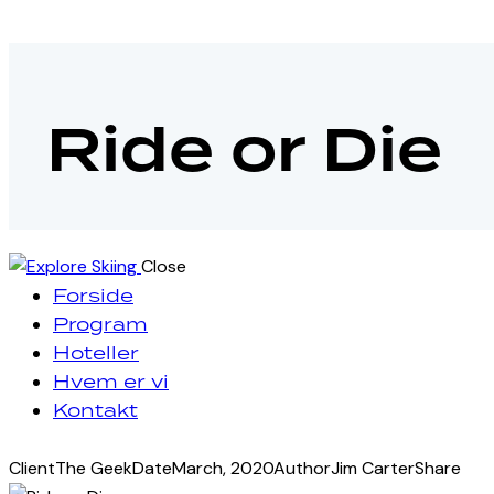
Ride or Die
Close
Forside
Program
Hoteller
Hvem er vi
Kontakt
Client
The Geek
Date
March, 2020
Author
Jim Carter
Share