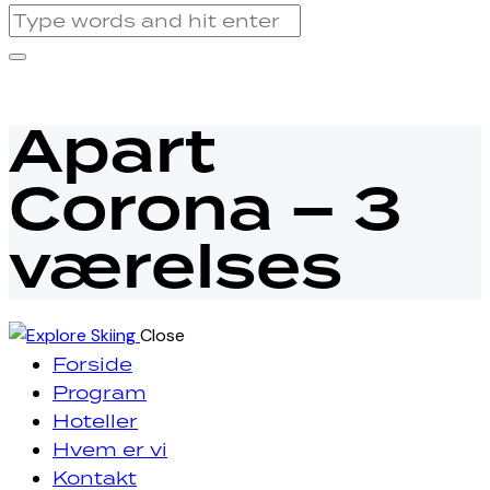
Apart
Corona – 3
værelses
Close
Forside
Program
Hoteller
Hvem er vi
Kontakt