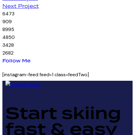
Post
Next Project
navigation
64
73
90
9
89
95
48
50
34
28
26
82
Follow Me
[instagram-feed feed=1 class=feedTwo]
Start skiing
fast & easy