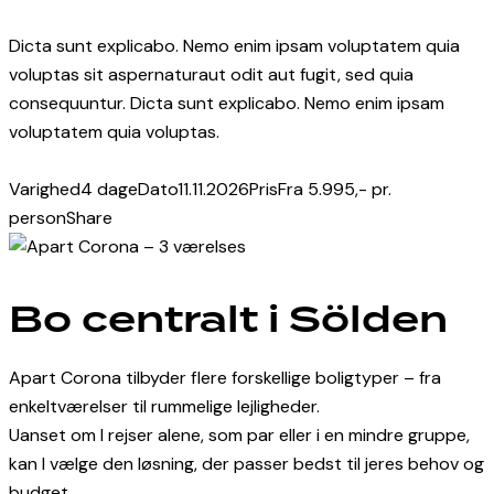
facebook-
instagram
Dicta sunt explicabo. Nemo enim ipsam voluptatem quia
1
voluptas sit aspernaturaut odit aut fugit, sed quia
consequuntur. Dicta sunt explicabo. Nemo enim ipsam
voluptatem quia voluptas.
Varighed
4 dage
Dato
11.11.2026
Pris
Fra 5.995,- pr.
person
Share
Twitter-
Facebook
Share-
Copy
new
email
URL
to
Bo centralt i Sölden
clipboard
Apart Corona tilbyder flere forskellige boligtyper – fra
enkeltværelser til rummelige lejligheder.
Uanset om I rejser alene, som par eller i en mindre gruppe,
kan I vælge den løsning, der passer bedst til jeres behov og
budget.