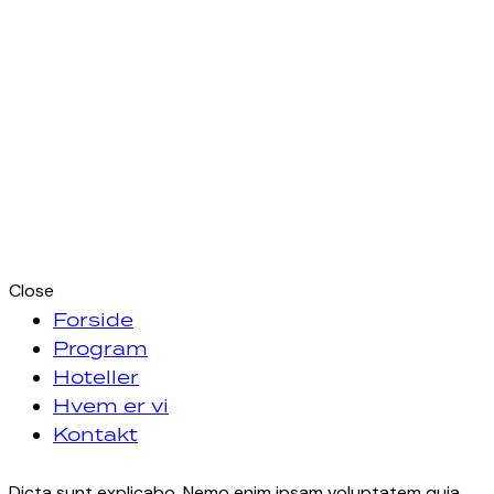
Close
Forside
Program
Hoteller
Hvem er vi
Kontakt
facebook-
instagram
Dicta sunt explicabo. Nemo enim ipsam voluptatem quia