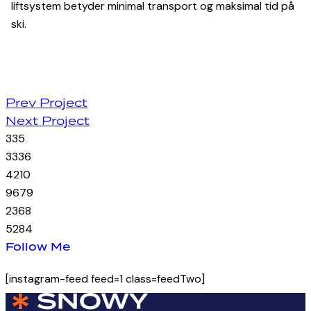
liftsystem betyder minimal transport og maksimal tid på
ski.
Post
Prev Project
Next Project
navigation
33
5
33
36
42
10
96
79
23
68
52
84
Follow Me
[instagram-feed feed=1 class=feedTwo]