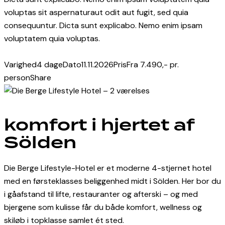
1
voluptas sit aspernaturaut odit aut fugit, sed quia
consequuntur. Dicta sunt explicabo. Nemo enim ipsam
voluptatem quia voluptas.
Varighed
4 dage
Dato
11.11.2026
Pris
Fra 7.490,- pr.
person
Share
Twitter-
Facebook
Share-
Copy
new
email
URL
to
komfort i hjertet af
clipboard
Sölden
Die Berge Lifestyle-Hotel er et moderne 4-stjernet hotel
med en førsteklasses beliggenhed midt i Sölden. Her bor du
i gåafstand til lifte, restauranter og afterski – og med
bjergene som kulisse får du både komfort, wellness og
skiløb i topklasse samlet ét sted.