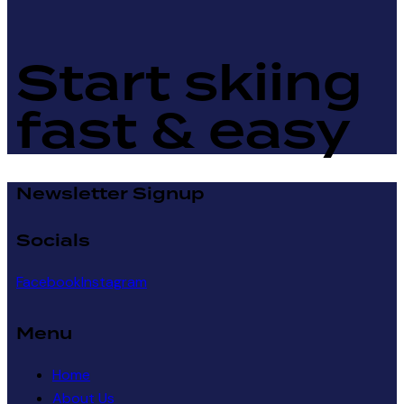
Start skiing
fast & easy
Newsletter Signup
Socials
Facebook
Instagram
Menu
Home
About Us