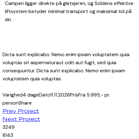
Campen ligger direkte på gletsjeren, og Söldens effektive
liftsystem betyder minimal transport og maksimal tid på
ski.
Dicta sunt explicabo. Nemo enim ipsam voluptatem quia
voluptas sit aspernaturaut odit aut fugit, sed quia
consequuntur. Dicta sunt explicabo. Nemo enim ipsam
voluptatem quia voluptas.
Varighed
4 dage
Dato
11.11.2026
Pris
Fra 5.995,- pr.
person
Share
Post
Twitter-
Facebook
Share-
Copy
Prev Project
new
email
URL
Next Project
navigation
to
32
49
clipboard
81
43