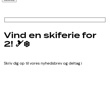
Vind en skiferie for
2! 🎿❄️
Skriv dig op til vores nyhedsbrev og deltag i
konkurrencen om en skiferie for 2 på
die berge
lifestyle-hotel i Sölden
.
Navn
Email