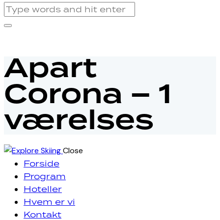
Apart
Corona – 1
værelses
Close
Forside
Program
Hoteller
Hvem er vi
Kontakt