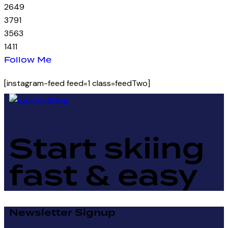
26
49
37
91
35
63
14
11
Follow Me
[instagram-feed feed=1 class=feedTwo]
Start skiing
fast & easy
Newsletter Signup