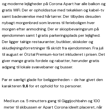
og moderne lejligheder på Corona Apart har alle balkon og
gratis WiFi. Der er opholdsstue med tekøkken og kabel-tv
samt badeværelse med hårtørrer. Der tilbydes desuden
nybagt morgenbrød som leveres til ferieboligen hver
morgen efter anmodning. Der er skiopbevaringsrum på
ejendommen samt 1 gratis parkeringsplads per lejlighed.
Der ligger talrige restauranter, butikker, skiskoler og
skiudlejningsforretninger få skridt fra ejendommen. Fra juli
til august er Ötztal Premium-kortet inkluderet i prisen. Det
giver mange gratis fordele og rabatter, herunder gratis
adgang til lokale svævebaner og busser.
Par er særligt glade for beliggenheden – de har givet den
karakteren
9,6
for et ophold for to personer.
Med kun ca. 5 minutters gang til Giggijochbahn og 100
meter til skibussen er Apart Corona ideelt placeret, når