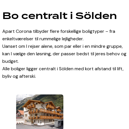
facebook-
instagram
Bo centralt i Sölden
1
Apart Corona tilbyder flere forskellige boligtyper – fra
enkeltværelser til rummelige lejligheder.
Uanset om I rejser alene, som par eller i en mindre gruppe,
kan I vælge den løsning, der passer bedst til jeres behov og
budget.
Alle boliger ligger centralt i Sölden med kort afstand til lift,
byliv og afterski.